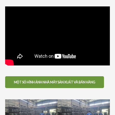
MỘT SỐ HÌNH ẢNH NHÀ MÁY SẢN XUẤT VÀ BÁN HÀNG