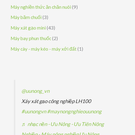
h
p
ả
ả
s
9
Máy nghiền thức ăn chăn nuôi
9
m
ẩ
h
n
n
ả
s
3
Máy băm chuối
3
m
ẩ
p
p
n
ả
s
4
Máy xát gạo mini
43
m
h
h
p
n
ả
3
2
Máy bay phun thuốc
2
ẩ
ẩ
h
p
n
s
s
1
Máy cày - máy kéo - máy xới đất
1
m
m
ẩ
h
p
ả
ả
s
m
ẩ
h
n
n
ả
m
ẩ
p
p
n
m
h
h
p
@uunong_vn
ẩ
ẩ
h
Xáy xát gạo công nghiệp LH100
m
m
ẩ
#uunongvn
#maynongnghieouunong
m
♬ nhạc nền - Ưu Nông - Ưu Tiên Nông
Nghiệp - Máy nông nghiệp Ưu Nông