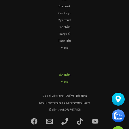
Checkout
Giới thiệu
My account
Sản phẩm
Trang chủ
Trang Mẫu
Video
Sản phẩm
Video
Địa chỉ: Việt Hùng - Quế Võ - Bắc Ninh
Email: maynongnghiepuunong@gmail.com
Số điện thoại: 0969.477.828