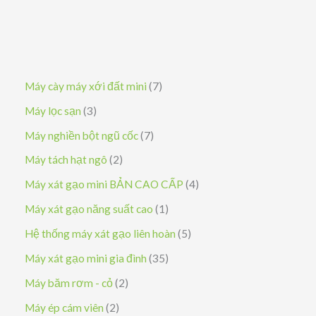
7
Máy cày máy xới đất mini
7
s
3
Máy lọc sạn
3
ả
s
7
Máy nghiền bột ngũ cốc
7
n
ả
s
2
Máy tách hạt ngô
2
p
n
ả
s
4
Máy xát gạo mini BẢN CAO CẤP
4
h
p
n
ả
s
1
Máy xát gạo năng suất cao
1
ẩ
h
p
n
ả
s
5
Hệ thống máy xát gạo liên hoàn
5
m
ẩ
h
p
n
ả
s
3
Máy xát gạo mini gia đình
35
m
ẩ
h
p
n
ả
5
2
Máy băm rơm - cỏ
2
m
ẩ
h
p
n
s
s
2
Máy ép cám viên
2
m
ẩ