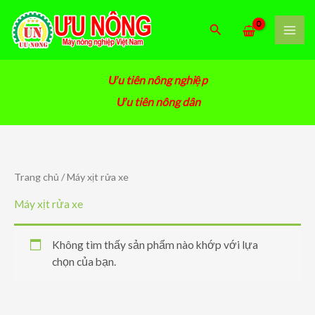
Nhảy
tới
Tìm
nội
kiếm
dung
Ưu tiên nông nghiệp
Ưu tiên nông dân
Trang chủ
/ Máy xịt rửa xe
Máy xịt rửa xe
Không tìm thấy sản phẩm nào khớp với lựa
chọn của bạn.