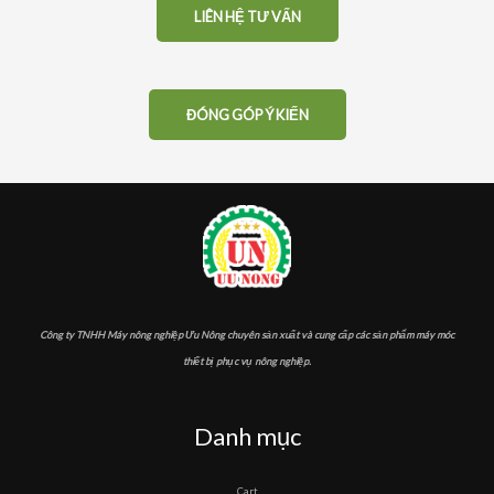
LIÊN HỆ TƯ VẤN
ĐÓNG GÓP Ý KIẾN
Công ty TNHH Máy nông nghiệp Ưu Nông chuyên sản xuất và cung cấp các sản phẩm máy móc
thiết bị phục vụ nông nghiệp.
Danh mục
Cart